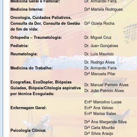
Dr. Armando Faria
Medicina Geral e Familiar:
Drª Mariela Rodrigues
Medicina Interna:
Oncologia, Cuidados Paliativos,
Drª Gizela Rocha
Consulta da Dor, Consulta de Gestão
de fim de vida:
Dr. Miguel Cruz
Ortopedia – Traumatologia:
Dr. Juan Gonçalves
Pediatria:
Dr. Luís Mauricio
Reumatologia:
Dr. Rodrigo Alves
Dr. Armando Faria
Medicina do Trabalho:
Drª Manuela Pilar
Ecografias, EcoDopler, Biópsias
Dr. Manuel Patricio Alves
Guiadas, Biópsia/Citologia aspirativa
Dr. João Patricio Alves
por técnica Ecoguiada:
Enfº Marcolino Lucas
Enfª Ana Veloso
Enfermagem Geral:
Enfª Marisa Sales
Drª Ana Margarida Silva
Drª Carla Mourão
Psicologia Clínica:
Drª Silvia Araújo