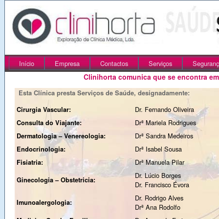
Início
Empresa
Contactos
Serviços
Seguranç
Clinihorta comunica que se encontra em
Esta Clínica presta Serviços de Saúde, designadamente:
Dr. Fernando Oliveira
Cirurgia Vascular:
Drª Mariela Rodrigues
Consulta do Viajante:
Drª Sandra Medeiros
Dermatologia – Venereologia:
Drª Isabel Sousa
Endocrinologia:
Drª Manuela Pilar
Fisiatria:
Dr. Lúcio Borges
Ginecologia – Obstetricia:
Dr. Francisco Évora
Dr. Rodrigo Alves
Imunoalergologia:
Drª Ana Rodolfo